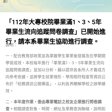
處)
「112年大專校院畢業滿1、3、5年
畢業生流向追蹤問卷調查」已開始進
行，請本系畢業生協助進行調查。
說明：
一、配合教育部政策並為掌握學生畢業後發展及在學期間
學習成效，本校每年進行「畢業滿
1
、
3
、
5
年畢業生流向
追蹤問卷調查」並加以分析，藉以提供各系所人才養成方
向參考依據，並將學生就業情形、學用相符程度等資訊公
布於「校務資訊公開專區」，以利各界瞭解學校之辦學績
效。
二、
本年度作業，委由專業電訪之校友企業進行問卷調
查。
相關調查對象、時間、網址及業務查詢聯絡，說明如