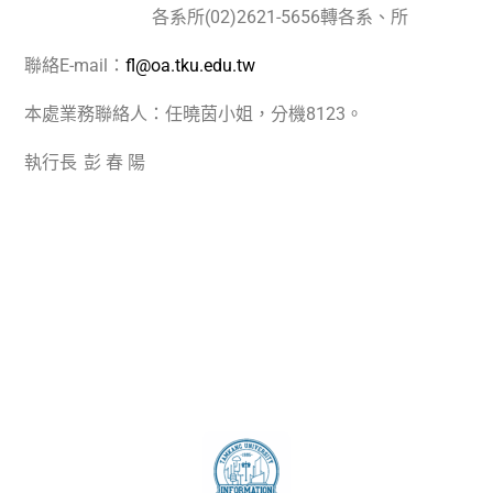
各系所
(02)2621-5656
轉各系、所
聯絡
E-mail
：
fl@oa.tku.edu.tw
本處業務聯絡人：任曉茵小姐，分機
8123
。
執行長 彭 春 陽