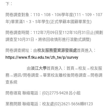
下：
問卷調查對象：
110
、
108
、
106
學年度
(111
、
109
、
107
年)畢業滿
1
、
3
、
5
年學生(正式學籍本國籍畢業生)
問卷調查時間：
112
年
7
月
09
日至
112
年
10
月
31
日止(規劃
調查至
10
月
31
日，將依回收情形進行滾動式調整)
問卷調查網址：由
校友服務暨資源發展處
首頁進入：
https://www.fl.tku.edu.tw/zh_tw/p/survey
由
淡江大學
首頁進入：首頁
→
校友
→
校友服
務
→
通訊/問卷調查
→
畢業校友離校後問卷調查
→
問卷調
查系統
問卷填寫 聯絡電話：
(02)2775-9428
呂小姐
業務問題 聯絡電話：校友處
(02)2621-5656
轉
8123