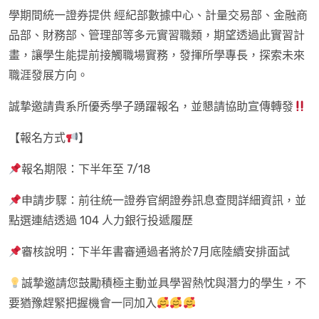
學期間統一證券提供 經紀部數據中心、計量交易部、金融商
品部、財務部、管理部等多元實習職類，期望透過此實習計
畫，讓學生能提前接觸職場實務，發揮所學專長，探索未來
職涯發展方向。
誠摯邀請貴系所優秀學子踴躍報名，並懇請協助宣傳轉發
【報名方式
】
報名期限：下半年至 7/18
申請步驟：前往統一證券官網證券訊息查閱詳細資訊，並
點選連結透過 104 人力銀行投遞履歷
審核說明：下半年書審通過者將於7月底陸續安排面試
誠摯邀請您鼓勵積極主動並具學習熱忱與潛力的學生，不
要猶豫趕緊把握機會一同加入