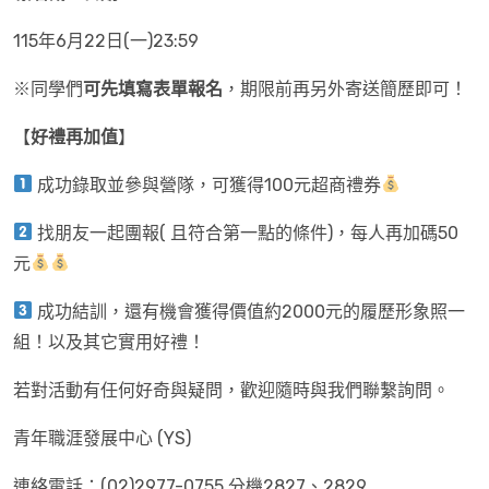
115年6月22日(一)23:59
※同學們
可先填寫表單報名
，期限前再另外寄送簡歷即可！
【
好禮再加值
】
成功錄取並參與營隊，可獲得100元超商禮券
找朋友一起團報( 且符合第一點的條件)，每人再加碼50
元
成功結訓，還有機會獲得價值約2000元的履歷形象照一
組！以及其它實用好禮！
若對活動有任何好奇與疑問，歡迎隨時與我們聯繫詢問。
青年職涯發展中心 (YS)
連絡電話：(02)2977-0755 分機2827、2829