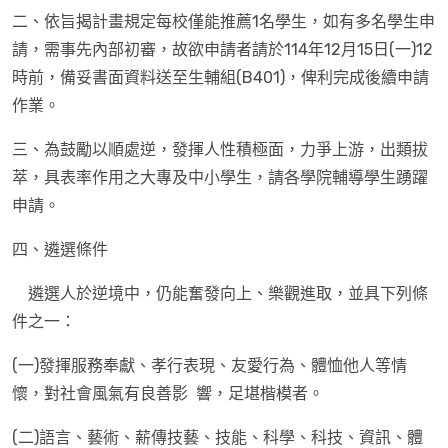
二、依旨揭計畫規定每校僅能推薦1名學生，如有多名學生申
請，需事先內部初審，故欲申請者請於114年12月15日(一)12
時前，備妥書面資料送至生輔組(B401)，俾利完成後續申請
作業。
三、為鼓勵以順處逆，發揮人性積極面，力爭上游，出類拔
萃，具表率作用之大專及中小學生，請各學院輔導學生踴躍
申請。
四、遴選條件
遴選人於逆境中，仍能奮發向上、樂觀進取，並具下列條
件之一：
(一)發揮服務奉獻、孝行表現、友愛行為、體恤他人等情
懷，對社會風氣有良善影 響，足堪楷模者。
(二)語言、藝術、薪傳技藝、技能、科學、科技、資訊、體