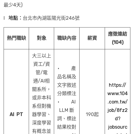
最少4天)
l
地點：
台北市內湖區陽光街246號
應徵連結
熱門職缺
對象
職缺內容
薪資
(104)
大三以上
資工/資
· 產
管/電
品名稱及
通/AI相
文字敘述
https://
關系所，
分類標注
www.104
或非本科
· AI
.com.tw/
系但對機
LLM 斷
job/8fz2
AI PT
器學習、
190起
詞、標註
d?
深度學習
結果校對
jobsourc
有概念並