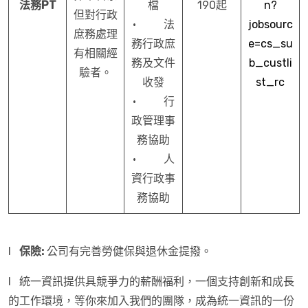
法務PT
檔
190起
n?
但對行政
· 法
jobsourc
庶務處理
務行政庶
e=cs_su
有相關經
務及文件
b_custli
驗者。
收發
st_rc
· 行
政管理事
務協助
· 人
資行政事
務協助
l
保險:
公司有完善勞健保與退休金提撥。
l 統一資訊提供具競爭力的薪酬福利，一個支持創新和成長
的工作環境，等你來加入我們的團隊，成為統一資訊的一份