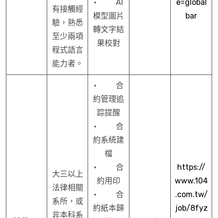
· AI
e=global
有接觸經
模型圖片
bar
驗，熟悉
轉文字結
至少兩項
果校對
程式語言
能力者。
· 合
約管理追
踪提醒
· 合
約系統建
檔
· 合
https://
大三以上
約用印
www.104
法律相關
· 合
.com.tw/
系所，或
約紙本歸
job/8fyz
非本科系