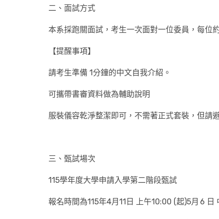
二、面試方式
本系採跑關面試，考生一次面對一位委員，每位約
【提醒事項】
請考生準備 1分鐘的中文自我介紹。
可攜帶書審資料做為輔助說明
服裝儀容乾淨整潔即可，不需著正式套裝，但請
三、甄試場次
115學年度大學申請入學第二階段甄試
報名時間為115年4月11日 上午10:00 (起)5月 6 日 中