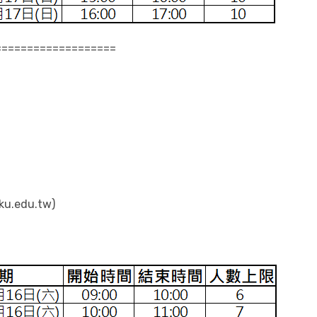
===================
：
.edu.tw)