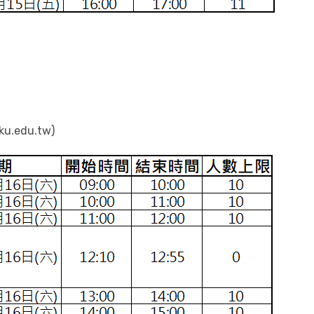
：
.edu.tw)