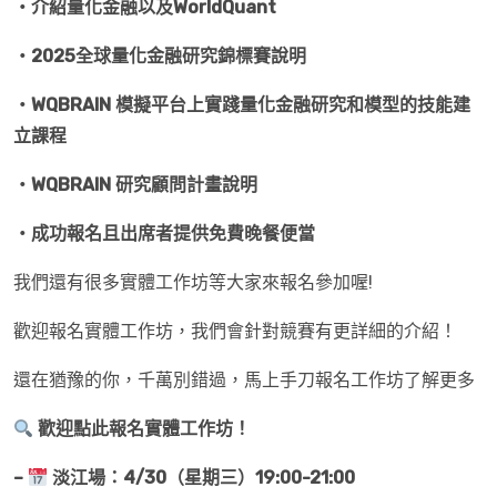
・介紹量化金融以及
WorldQuant
・
2025
全球量化金融研究錦標賽說明
・
WQBRAIN
模擬平台上實踐量化金融研究和模型的技能建
立課程
・
WQBRAIN
研究顧問計畫說明
・成功報名且出席者提供免費晚餐便當
我們還有很多實體工作坊等大家來報名參加喔!
歡迎報名實體工作坊，我們會針對競賽有更詳細的介紹！
還在猶豫的你，千萬別錯過，馬上手刀報名工作坊了解更多
歡迎點此報名實體工作坊！
–
淡江場：
4/30
（星期三）
19:00-21:00