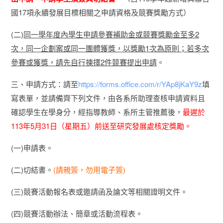
國17項永續發展目標相關之申請資格及競賽獎勵方式）
(二)
同一學年度內學生申請參賽補助金或競賽獎勵金至多2
次，同一企劃案或同一團體獲獎，以獎勵1次為原則；若多次
參賽或獲獎，請先自行揀擇2件競賽提出申請
。
三、申請方式：請至
https://forms.office.com/r/YAp8jKaY9z
填
寫表單，並請備齊下列文件，由各系所助理查核申請資料且
確認學生在學身分，經指導教師、系所主管推薦後，
最遲於
113年5月31日（星期五）前送至研究發展處核定獎勵。
(一)申請表。
(二)切結書。
(請親簽，勿用電子簽)
(三)競賽活動報名表或邀請函及論文等相關證明文件。
(四)競賽活動辦法、簡章或活動流程表。