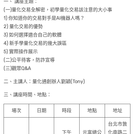
一、 講座主題：
(一)量化交易全解密，初學量化交易該注意的大小事
1) 你知道你的交易對手是AI機器人嗎？
2) 量化交易的優勢
3) 如何選擇適合自己的軟體
4) 新手學量化交易的幾大誤區
5) 實際操作展示
(二)公平待客，防詐宣導
(三)觀眾Q&A
二、主講人：量化通創辦人劉穎(Tony)
三、講座時間、地點：
場次
日期
時段
地點
地址
台北市敦
下午
元富總公
化南路二