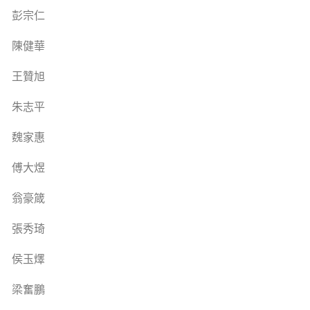
彭宗仁
陳健華
王贊旭
朱志平
魏家惠
傅大煜
翁豪箴
張秀琦
侯玉燡
梁奮鵬