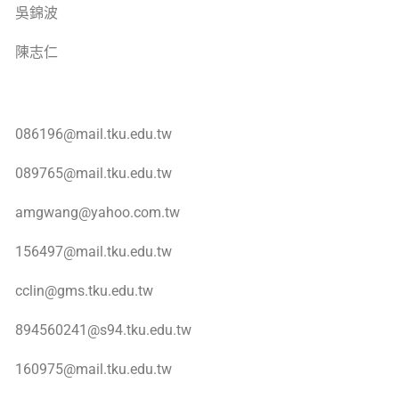
吳錦波
陳志仁
086196@mail.tku.edu.tw
089765@mail.tku.edu.tw
amgwang@yahoo.com.tw
156497@mail.tku.edu.tw
cclin@gms.tku.edu.tw
894560241@s94.tku.edu.tw
160975@mail.tku.edu.tw