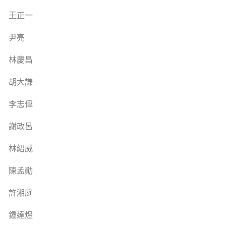
王正一
尹亮
林慶昌
胡大謙
李志偉
謝政呂
林紹威
陳孟勛
許湘庭
鍾達煜