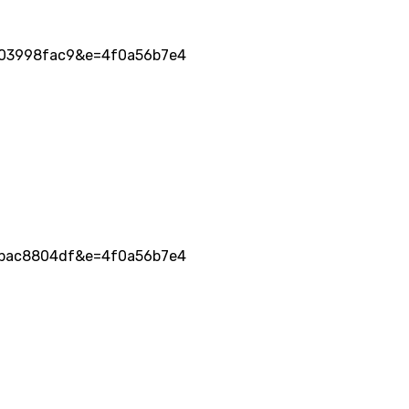
d=803998fac9&e=4f0a56b7e4
d=9bac8804df&e=4f0a56b7e4