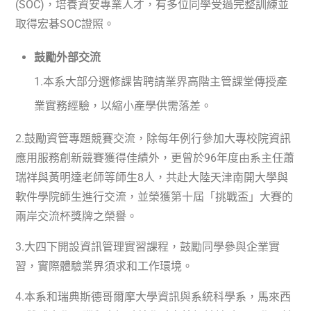
(SOC)
，培養資安專業人才，有多位同學受過完整訓練並
取得宏碁
SOC
證照。
鼓勵外部交流
1.
本系大部分選修課皆聘請業界高階主管課堂傳授產
業實務經驗，以縮小產學供需落差。
2.
鼓勵資管專題競賽交流，除每年例行參加大專校院資訊
應用服務創新競賽獲得佳績外，更曾於
96
年度由系主任蕭
瑞祥與黃明達老師等師生
8
人，共赴大陸天津南開大學與
軟件學院師生進行交流，並榮獲第十屆「挑戰盃」大賽的
兩岸交流杯獎牌之榮譽。
3.
大四下開設資訊管理實習課程，鼓勵同學參與企業實
習，實際體驗業界須求和工作環境。
4.
本系和瑞典斯德哥爾摩大學資訊與系統科學系，馬來西