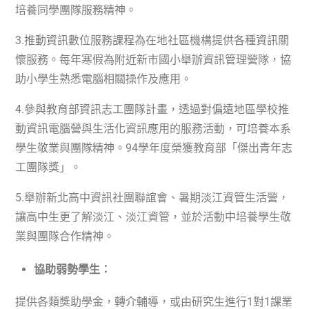
培養同學團隊服務精神。
3.
推動資訊數位服務課程為在地社區機構提供各種資訊關
懷服務。每年寒假為附近新市國小舉辦資訊管理營隊，協
助小學生熟悉電腦相關操作及應用。
4.
參與教育部資訊志工團隊計畫，透過對偏遠地區學校推
動資訊電腦營與生活化資訊應用的服務活動，可培養本系
學生敬業與團隊精神。
94
學年度榮獲教育部「傑出青年志
工團隊獎」。
5.
舉辦新北高中資訊社團聯誼會、暑期淡江資管生活營，
讓高中生更了解淡江、淡江資管，並於活動中培養學生敬
業與團隊合作精神。
協助弱勢學生：
提供各類獎助學金，轉介輔導，或由研究生進行
1
對
1
課業