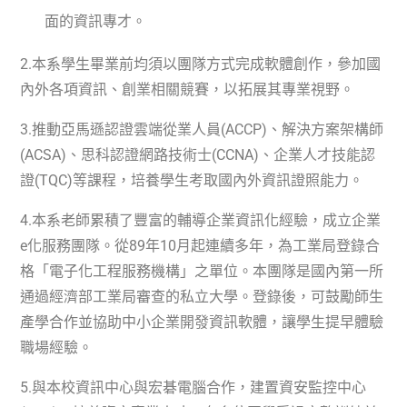
面的資訊專才。
2.
本系學生畢業前均須以團隊方式完成軟體創作，參加國
內外各項資訊、創業相關競賽，以拓展其專業視野。
3.
推動亞馬遜認證雲端從業人員
(ACCP)
、解決方案架構師
(ACSA)
、思科認證網路技術士
(CCNA)
、企業人才技能認
證
(TQC)
等課程，培養學生考取國內外資訊證照能力。
4.
本系老師累積了豐富的輔導企業資訊化經驗，成立企業
e
化服務團隊。從
89
年
10
月起連續多年，為工業局登錄合
格「電子化工程服務機構」之單位。本團隊是國內第一所
通過經濟部工業局審查的私立大學。登錄後，可鼓勵師生
產學合作並協助中小企業開發資訊軟體，讓學生提早體驗
職場經驗。
5.
與本校資訊中心與宏碁電腦合作，建置資安監控中心