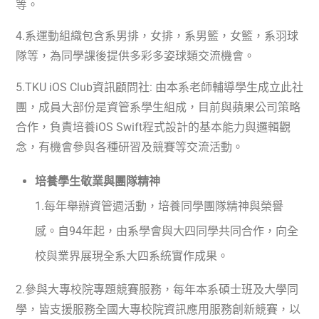
等。
4.
系運動組織包含系男排，女排，系男籃，女籃，系羽球
隊等，為同學課後提供多彩多姿球類交流機會。
5.TKU iOS Club
資訊顧問社
:
由本系老師輔導學生成立此社
團，成員大部份是資管系學生組成，目前與蘋果公司策略
合作，負責培養
iOS Swift
程式設計的基本能力與邏輯觀
念，有機會參與各種研習及競賽等交流活動。
培養學生敬業與團隊精神
1.
每年舉辦資管週活動，培養同學團隊精神與榮譽
感。自
94
年起，由系學會與大四同學共同合作，向全
校與業界展現全系大四系統實作成果。
2.
參與大專校院專題競賽服務，每年本系碩士班及大學同
學，皆支援服務全國大專校院資訊應用服務創新競賽，以