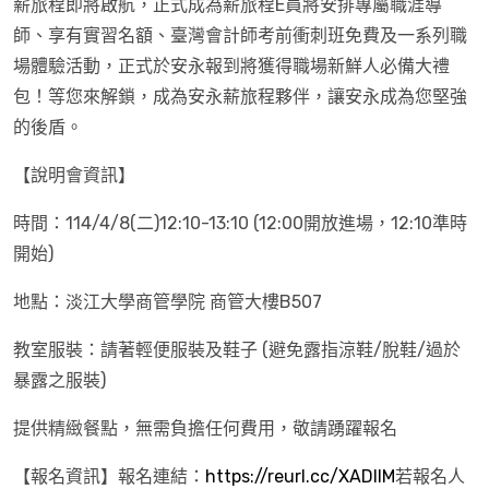
薪旅程即將啟航，正式成為薪旅程E員將安排專屬職涯導
師、享有實習名額、臺灣會計師考前衝刺班免費及一系列職
場體驗活動，正式於安永報到將獲得職場新鮮人必備大禮
包！等您來解鎖，成為安永薪旅程夥伴，讓安永成為您堅強
的後盾。
【說明會資訊】
時間：114/4/8(二)12:10-13:10 (12:00開放進場，12:10準時
開始)
地點：淡江大學商管學院 商管大樓B507
教室服裝：請著輕便服裝及鞋子 (避免露指涼鞋/脫鞋/過於
暴露之服裝)
提供精緻餐點，無需負擔任何費用，敬請踴躍報名
【報名資訊】報名連結：
https://reurl.cc/XADllM
若報名人