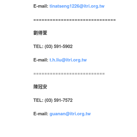
E-mail:
tinatseng1226@itri.org.tw
==============================
劉得萱
TEL: (03) 591-5902
E-mail:
t.h.liu@itri.org.tw
==========================
陳冠安
TEL: (03) 591-7572
E-mail:
guanan@itri.org.tw