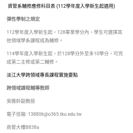
資管系輔修應修科目表 (112學年度入學新生起適用)
彈性學制之規定
112
學年度入學新生起，
128
畢業學分內，學生可選擇其
他領域學系課程成為輔修。
114
學年度入學新生起，於
128
學分外至多
10
學分，可完
成第二主修或第二輔修。
淡江大學跨領域專長課程實施要點
跨領域課程輔導教師
吳雅鈴副教授
電子信箱
: 138806@o365.tku.edu.tw
商管大樓
B838a