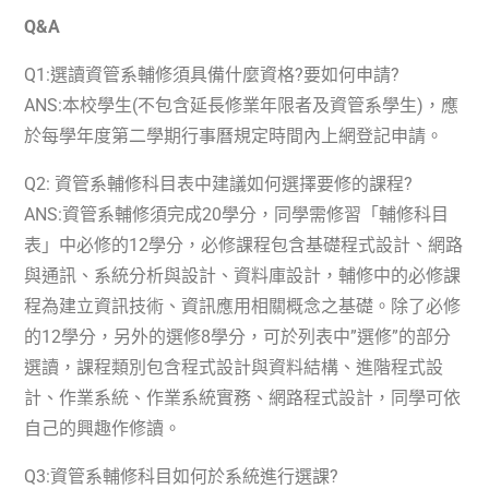
Q&A
Q1:
選讀資管系輔修須具備什麼資格?要如何申請?
ANS:
本校學生(不包含延長修業年限者及資管系學生)，應
於每學年度第二學期行事曆規定時間內上網登記申請。
Q2:
資管系輔修科目表中建議如何選擇要修的課程?
ANS:
資管系輔修須完成
20
學分，同學需修習「輔修科目
表」中必修的
12
學分，必修課程包含基礎程式設計、網路
與通訊、系統分析與設計、資料庫設計，輔修中的必修課
程為建立資訊技術、資訊應用相關概念之基礎。除了必修
的
12
學分，另外的選修
8
學分，可於列表中”選修”的部分
選讀，課程類別包含程式設計與資料結構、進階程式設
計、作業系統、作業系統實務、網路程式設計，同學可依
自己的興趣作修讀。
Q3:
資管系輔修科目如何於系統進行選課?