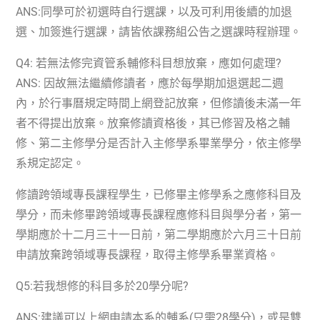
ANS:
同學可於初選時自行選課，以及可利用後續的加退
選、加簽進行選課，請皆依課務組公告之選課時程辦理。
Q4:
若無法修完資管系輔修科目想放棄，應如何處理?
ANS:
因故無法繼續修讀者，應於每學期加退選起二週
內，於行事曆規定時間上網登記放棄，但修讀後未滿一年
者不得提出放棄。放棄修讀資格後，其已修習及格之輔
修、第二主修學分是否計入主修學系畢業學分，依主修學
系規定認定。
修讀跨領域專長課程學生，已修畢主修學系之應修科目及
學分，而未修畢跨領域專長課程應修科目與學分者，第一
學期應於十二月三十一日前，第二學期應於六月三十日前
申請放棄跨領域專長課程，取得主修學系畢業資格。
Q5:
若我想修的科目多於
20
學分呢?
ANS:
建議可以上網申請本系的輔系(只需
28
學分)，或是雙