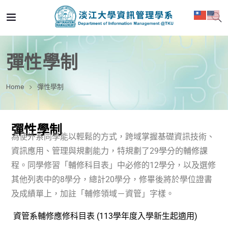
彈性學制
Home
彈性學制
彈性學制
為使外系同學能以輕鬆的方式，跨域掌握基礎資訊技術、
資訊應用、管理與規劃能力，特規劃了
29
學分的輔修課
程。同學修習「輔修科目表」中必修的
12
學分，以及選修
其他列表中的
8
學分，總計
20
學分，修畢後將於學位證書
及成績單上，加註「輔修領域－資管」字樣。
資管系輔修應修科目表 (113學年度入學新生起適用)