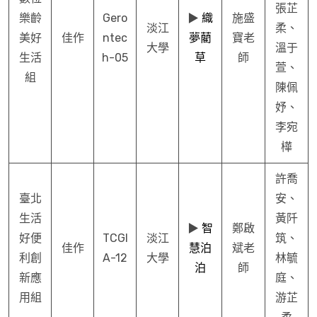
張芷
樂齡
Gero
▶︎
織
施盛
淡江
柔、
美好
佳作
ntec
夢藺
寶老
大學
溫于
生活
h-05
草
師
萱、
組
陳佩
妤、
李宛
樺
許喬
臺北
安、
生活
黃阡
▶︎
智
鄭啟
好便
TCGI
淡江
筑、
佳作
慧泊
斌老
利創
A-12
大學
林毓
泊
師
新應
庭、
用組
游芷