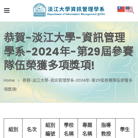
恭賀-淡江大學-資訊管理
學系-2024年-第29屆參賽
隊伍榮獲多項獎項!
Home
恭賀-淡江大學-資訊管理學系-2024年-第29屆參賽隊伍榮獲多
項獎項!
組別
學校
專題
指導
組別
名次
學生
編號
名稱
名稱
教授