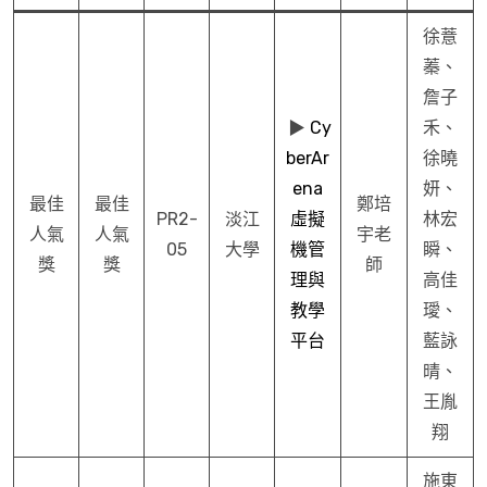
徐薏
蓁、
詹子
▶︎
Cy
禾、
berAr
徐曉
ena
妍、
最佳
最佳
鄭培
PR2-
淡江
虛擬
林宏
人氣
人氣
宇老
05
大學
機管
瞬、
獎
獎
師
理與
高佳
教學
璦、
平台
藍詠
晴、
王胤
翔
施東