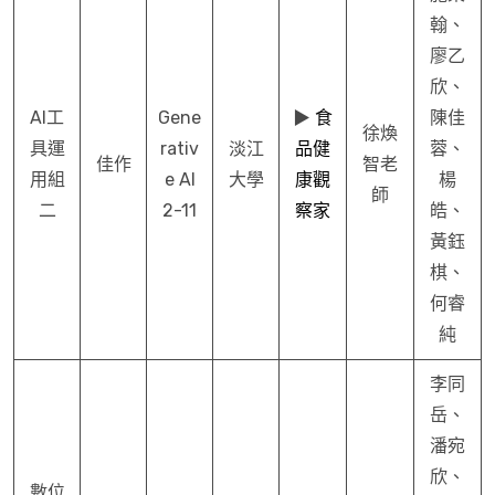
翰、
廖乙
欣、
AI工
Gene
▶︎
食
陳佳
徐煥
具運
rativ
淡江
品健
蓉、
佳作
智老
用組
e AI
大學
康觀
楊
師
二
2-11
察家
皓、
黃鈺
棋、
何睿
純
李同
岳、
潘宛
欣、
數位