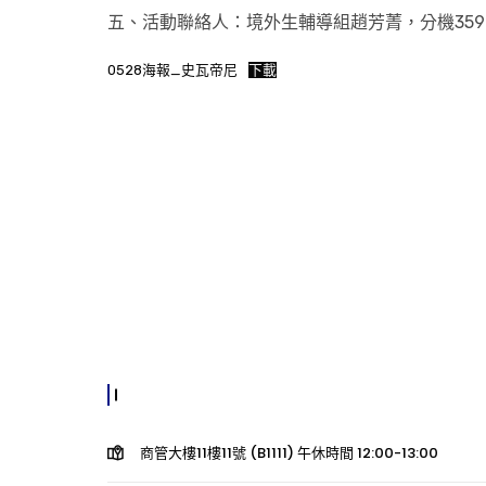
五、活動聯絡人：境外生輔導組趙芳菁，分機359
0528海報_史瓦帝尼
下載
商管大樓11樓11號 (B1111) 午休時間 12:00-13:00