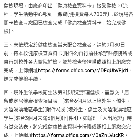
健檢現場，由廠商印出「健康檢查資料卡」接受健檢。(流
程：學生活動中心報到→繳費(健檢費每人700元)→於現場各
關卡檢查→繳回已檢查完成「健康檢查資料卡」始完成健
檢)。
三、未依規定於健康檢查當天配合檢查者，請於9月30日
前，持本校健康檢查資料卡(附件2)自行前往承辦醫療院所或
自行到校外各大醫院補檢，並於檢查後掃瞄或照相上網繳交
完成，上傳網址
https://forms.office.com/r/DFqUbVFjd1
，
始完成健檢手續。
四、境外生依學校衛生法第8條規定辦理健檢，需繳交「居
留或定居健康檢查項目表」(來台6個月以上境外生、僑生、
大陸港澳地區學生)(附件3)或 (境外生、僑生及大陸港澳地區
學生(來台3個月未滿6個月)(附件4)，如辦理「入出境證」時
有繳交該表，將完成健康檢查資料卡掃瞄或照相上網繳交完
成，上傳網址
https://forms.office.com/r/0aZnLVucKR
，