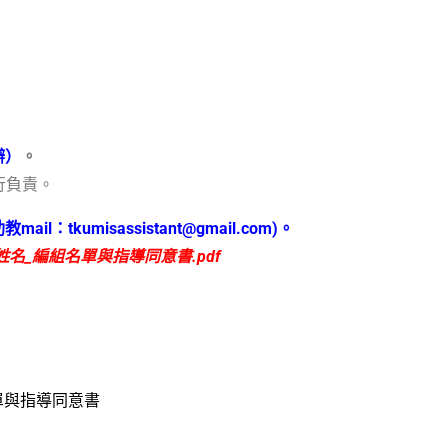
辦）
。
行負責。
助教
mail
：
tkumisassistant@gmail.com)
。
姓名
_
編組名單與指導同意書
.pdf
單與指導同意書