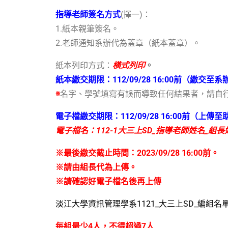
指導老師簽名方式
(
擇一
)：
1.
紙本親筆簽名。
2.
老師通知系辦代為蓋章（紙本蓋章）。
紙本列印方式：
橫式列印
。
紙本繳交期限：
112/09/28 16:00
前（繳交至系
※
名字、學號填寫有誤而導致任何結果者，請自
電子檔繳交期限：
112/09/28 16:00
前
（
上傳至
電子檔名：
112-1
大三上
SD_
指導老師姓名
_
組長
※最後繳交截止時間：
2023/09/28 16:00
前。
※請由組長代為上傳。
※請確認好電子檔名後再上傳
淡江大學資訊管理學系
1121_
大三上
SD_
編組名
每組最少
4
人，不得超過
7
人