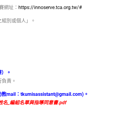
賽網址：
https://innoserve.tca.org.tw/#
之組別或個人」。
辦）。
行負責。
助教
mail
：
tkumisassistant@gmail.com)
。
姓名
_
編組名單與指導同意書
.pdf