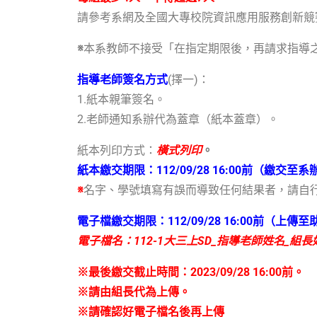
請參考系網及全國大專校院資訊應用服務創新競
※
本系教師不接受「在指定期限後，再請求指導
指導老師簽名方式
(
擇一
)：
1.
紙本親筆簽名。
2.
老師通知系辦代為蓋章（紙本蓋章）。
紙本列印方式：
橫式列印
。
紙本繳交期限：
112/09/28 16:00
前（繳交至系
※
名字、學號填寫有誤而導致任何結果者，請自
電子檔繳交期限：
112/09/28 16:00
前
（
上傳至
電子檔名：
112-1
大三上
SD_
指導老師姓名
_
組長
※最後繳交截止時間：
2023/09/28 16:00
前。
※請由組長代為上傳。
※請確認好電子檔名後再上傳