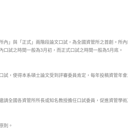
所內」與「正式」兩階段論文口試，為全國資管所之首創。所內
內口試之時間一般為
3
月初，而正式口試之時間一般為
5
月底。
口試，使得本系碩士論文受到評審委員肯定，每年投稿資管年會
邀請全國各資管所所長或知名教授擔任口試委員，促進資管學術
原則。