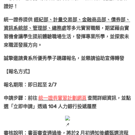
證好！
統一證券提供
經紀部、計量交易部、金融商品部、債券部、
資訊系統部、管理部、總務處
等多元實習職類，期望藉由實
習機會讓學生提前體驗職場生活，發揮專業所學，並探索未
來職涯發展方向。
誠摯邀請貴系所優秀學子踴躍報名，並懇請協助宣傳轉發
【報名方式】
報名期限：即日起至
2/7
申請步驟：前往
統一證券實習計劃網頁
查閱詳細資訊，並點
選「立即申請」透過 104 人力銀行投遞履歷
審核說明：書面審查通過後，將於2 月初通知後續甄選流程