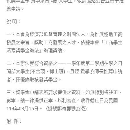
供獎學金予 貴學系日間部大學生，敬請張貼公告並惠予推
薦申請。
說 明：
一、本會為經濟部監督管理之財團法人，為推展協助工商
發展之宗旨，獎助工商發展之人才，依據本會「工商學生
清寒獎學金辦法」辦理獎助。
二、本辦法就符合資格之一一一學年度第二學期在學之日
間部大學生(不含碩、博士班)，且經 貴學系師長推薦申請
者，擇優錄取核發獎學金。
三、獎學金申請表所要求提供之資料，如無特別標註正、
影本，請一律提供正本，以利審查。收件截止日為民國
114
年
03
月
15
日。（掛號郵寄郵戳為憑）
附 件：