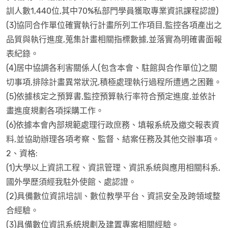
訓人數1,440位,其中70%私部門學員獲取專業資訊課程認證)
(3)協同合作單位確實執行計畫所列工作項目,監控各項產出之
品質與執行進度,蒐集計畫相關指標數據,並落實為明確書面報
表紀錄。
(4)居中協調各利害關係人(包含本會、駐館與合作單位)之關
切事項,排除計畫異常狀況,積極處理執行過程所遭遇之困難。
(5)依據核定之預算書,監控預算執行率符合預定進度,並依計
畫進度規劃各項採購工作。
(6)依據本會內部規範處理行政庶務、填報系統及繳交報表資
料,並協助辦理各項考察、監督、結案任務及其他交辦事項。
2、資格:
(1)大學以上資訊工程、資訊管理、資訊系統與應用相關科系,
國外學歷須經我駐外使館、處認證。
(2)具備數位資訊培訓、數位教學平台、資訊安全及跨領域整
合經驗。
(3)具備數位資訊系統規劃及建置專案相關經驗。