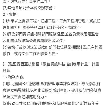
畫、與執行等計畫準備工作。
(7)其他各項配合本會交辦事務。
2、資格:
(1)大學以上資訊工程、通訊工程、工業工程與管理、資訊管
理相關系所,國外學歷須經我駐外使館、處認證。
(2)具公部門資通訊相關部門服務經歷,並曾負責軟硬體整合,
及相關建設維護營運實務經驗者尤佳。
(3)曾執行或參與企業或政府部門數位轉型相關計畫,具有跨國
協作、或跨文化工作經驗者尤佳。
(二)駐聖露西亞技術團「數位資訊科技培訓應用計畫」計畫
經理
1、職務內容:
(1)協助露國公共服務部規劃辦理專業課程培訓、軟硬體設施
與建立輔導機制,以強化公服部辦訓量能、提升私部門參訓意
願及民眾資通訊應用能力。
(2)協助公共服務部提升資通訊訓練服務量能54%(達每年受