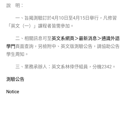
說 明：
一、旨揭測驗訂於
4
月
10
日至
4
月
15
日
舉行，凡修習
「英文（一）」課程者皆需參加。
二、相關訊息可至
英文系網頁＞最新消息＞通識外語
學門
頁面查詢，另檢附中、英文版測驗公告，請協助公告
學生周知。
三、業務承辦人：英文系林倖伃組員，分機
2342
。
測驗公告
Notice