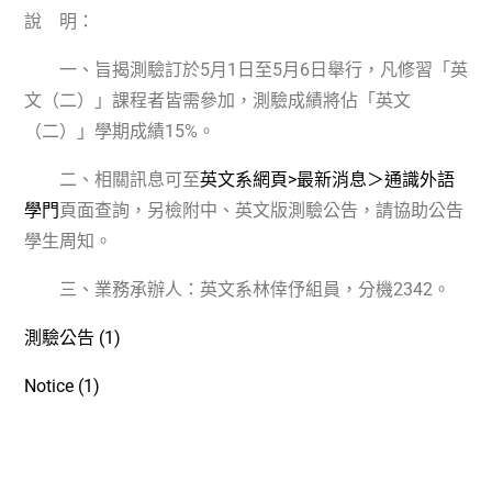
說 明：
一、旨揭測驗訂於
5
月
1
日至
5
月
6
日舉行，凡修習「英
文（二）」課程者皆需參加，測驗成績將佔「英文
（二）」學期成績
15%
。
二、相關訊息可至
英文系網頁
>
最新消息＞通識外語
學門
頁面查詢，另檢附中、英文版測驗公告，請協助公告
學生周知。
三、業務承辦人：英文系林倖伃組員，分機
2342
。
測驗公告
(1)
Notice (1)