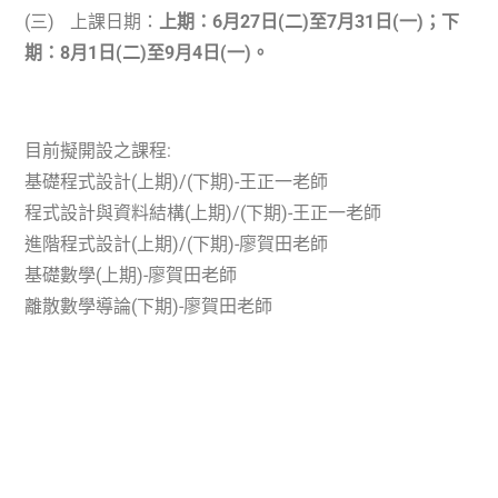
(
三
)
上課日期：
上期：
6
月
27
日
(
二
)
至
7
月
31
日
(
一
)
；下
期：
8
月
1
日
(
二
)
至
9
月
4
日
(
一
)。
目前擬開設之課程
:
基礎程式設計
(
上期
)/(
下期
)-
王正一老師
程式設計與資料結構
(
上期
)/(
下期
)-
王正一老師
進階程式設計
(
上期
)/(
下期
)-
廖賀田老師
基礎數學
(
上期
)-
廖賀田老師
離散數學導論
(
下期
)-
廖賀田老師