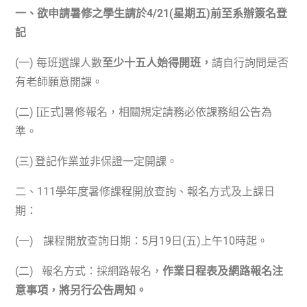
一、欲申請暑修之學生請於4
/21(星期五)
前
至系辦簽名登
記
(
一
)
每班選課人數
至少十五人始得開班，
請自行詢問是否
有老師願意開課。
(
二
) [
正式
]
暑修報名，相關規定請務必依課務組公告為
準。
(
三
)
登記作業並非保證一定開課。
二、
111
學年度暑修課程開放查詢、報名方式及上課日
期：
(
一
)
課程開放查詢日期：
5
月
19
日
(
五
)
上午
10
時起。
(
二
)
報名方式：採網路報名，
作業日程表及網路報名注
意事項，將另行公告周知。