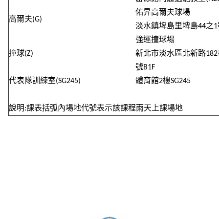
佑
昇
高爾夫球場
高爾夫
(G)
淡水鎮埤島里
埤
島
44
之
1
強運撞球場
撞球
(Z)
新北市淡水區北新路
182
號
B1F
代表隊訓練室
(SG245)
體育館
2
樓
SG245
說明
:
課表括弧內場地代號表示該課程雨天上課場地