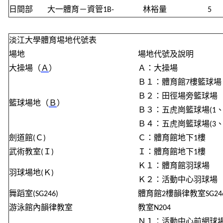
日間部
大
一
體育－資管
1B-
林裕量
5
淡江大學體育
埸
地代號表
場地
場地代號及說明
大操場（
Ａ
）
Ａ
：大操場
Ｂ
１：體育館
7
樓籃球場
Ｂ
２：田徑場旁籃球場
籃球場地（
Ｂ
）
Ｂ
３：五虎崗籃球場
(1
Ｂ
４：五虎崗籃球場
(3
劍道館
(
Ｃ
)
Ｃ
：體育館地下
1
樓
武術教室
(
Ｉ
)
Ｉ
：體育館地下
1
樓
Ｋ
１：體育館羽球場
羽球場地
(
Ｋ
)
Ｋ
２：活動中心羽球場
舞蹈室
(SG246)
體育館
2
樓韻律教室
SG24
游泳館內韻律教室
教室
N204
Ｎ
１：活動中心前網球