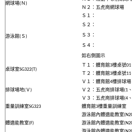
網球場
(
Ｎ
)
Ｎ
２：五虎崗網球場
Ｓ
１：
Ｓ
２：
Ｓ
３：
游泳館
(
Ｓ
)
Ｓ
４：
如右側圖示
Ｔ
１：體育館
3
樓桌號
01
桌球室
SG322(T)
Ｔ
２：體育館
3
樓桌號
11
Ｖ
１：體育館
4
樓排球場
排球場地
(
Ｖ
)
Ｖ
２：五虎崗排球場
(1
Ｖ
３：五虎崗排球場
(4
重量訓練室
SG323
體育館
3
樓重量訓練室
游泳
館內體適
能教室
(N2
體適能教室
(F)
游泳
館內體適
能教室
(N2
游泳
館內體適
能教室
(N2