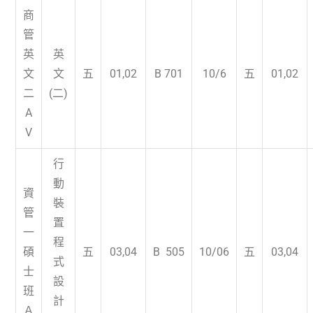
商
管
英
英
文
文
五
01,02
B 701
10/6
五
01,02
二
(二)
A
V
行
動
資
裝
管
置
一
程
碩
五
03,04
B 505
10/06
五
03,04
式
士
設
班
計
Ａ