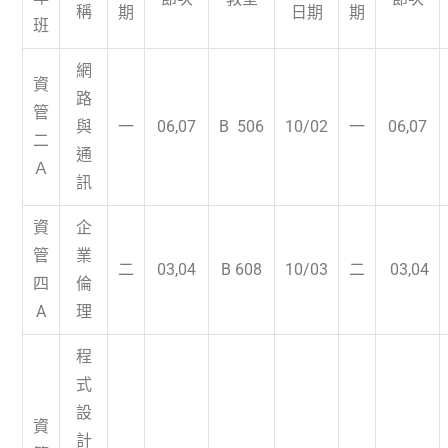
稱
期
日期
期
班
網
資
路
管
與
一
06,07
B 506
10/02
一
06,07
二
通
Ａ
訊
資
企
管
業
二
03,04
B 608
10/03
二
03,04
四
倫
A
理
程
式
設
資
計