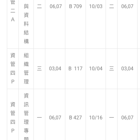
管
與
二
06,07
B 709
10/03
二
06,07
二
資
Ａ
料
結
構
資
組
管
織
三
03,04
B 117
10/04
三
03,04
四
管
P
理
資
資
訊
管
管
一
06,07
B 427
10/16
一
06,07
四
理
P
專
題