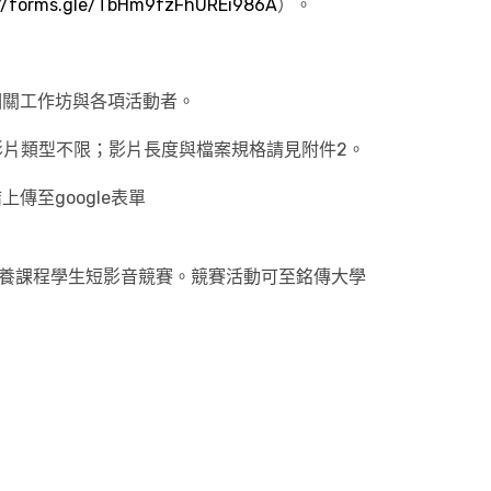
://forms.gle/TbHm9fzFhUREi986A
）。
相關工作坊與各項活動者。
片類型不限；影片長度與檔案規格請見附件2。
上傳至google表單
體素養課程學生短影音競賽。競賽活動可至銘傳大學