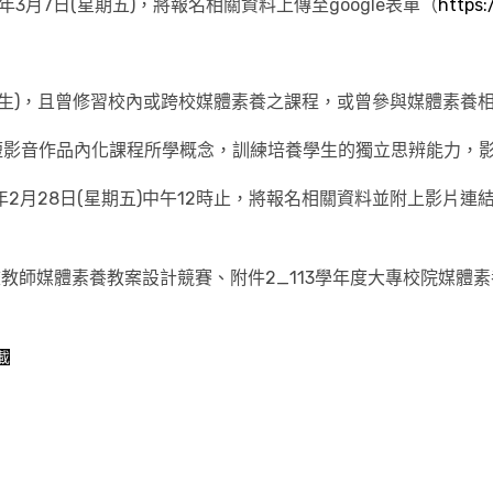
4年3月7日(星期五)，將報名相關資料上傳至google表單（
https
業生)，且曾修習校內或跨校媒體素養之課程，或曾參與媒體素養
短影音作品內化課程所學概念，訓練培養學生的獨立思辨能力，影
4年2月28日(星期五)中午12時止，將報名相關資料並附上影片連結
院校教師媒體素養教案設計競賽、附件2_113學年度大專校院媒
載