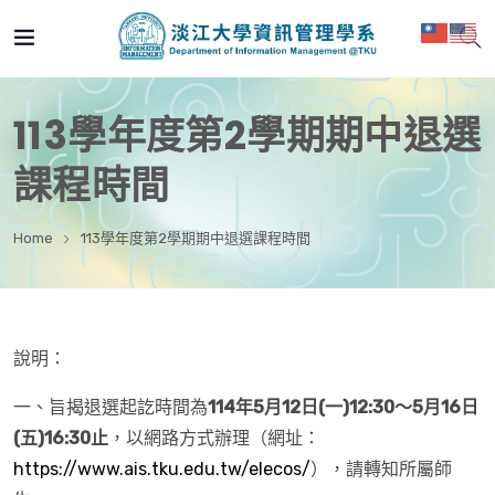
113學年度第2學期期中退選
課程時間
Home
113學年度第2學期期中退選課程時間
說明：
一、旨揭退選起訖時間為
114
年
5
月
12
日
(
一
)12:30
～
5
月
16
日
(
五
)16:30
止
，以網路方式辦理（網址：
https://www.ais.tku.edu.tw/elecos/
），請轉知所屬師