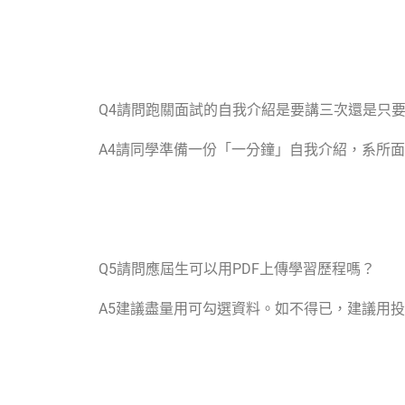
Q4
請問跑關面試的自我介紹是要講三次還是只
A4
請同學準備一份「一分鐘」自我介紹，系所面
Q5
請問應屆生可以用
PDF
上傳學習歷程嗎？
A5
建議盡量用可勾選資料。如不得已，建議用投