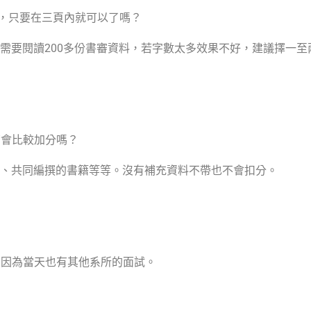
，只要在三頁內就可以了嗎？
需要閱讀
200
多份書審資料，若字數太多效果不好，建議擇一至
帶會比較加分嗎？
、共同編撰的書籍等等。沒有補充資料不帶也不會扣分。
？因為當天也有其他系所的面試。