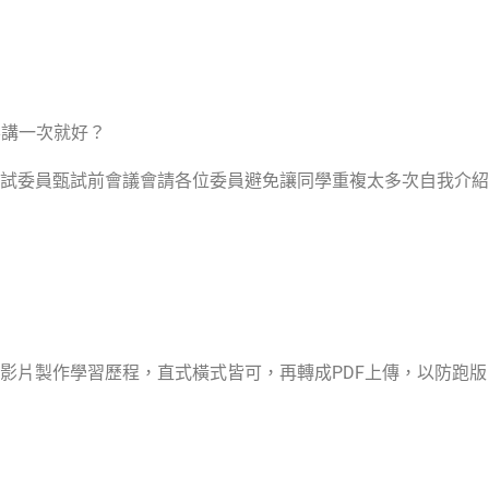
要講一次就好？
試委員甄試前會議會請各位委員避免讓同學重複太多次自我介紹
影片製作學習歷程，直式橫式皆可，再轉成
PDF
上傳，以防跑版