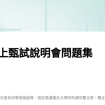
16線上甄試說明會問題集
也是有同學透過超修，很認真讀書在大學四年讀完雙主修。雙主