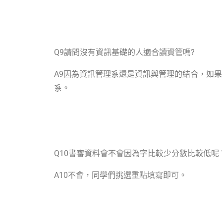
Q9
請問沒有資訊基礎的人適合讀資管嗎?
A9
因為資訊管理系還是資訊與管理的結合，如果
系。
Q10
書審資料會不會因為字比較少分數比較低呢
A10
不會，同學們挑選重點填寫即可。