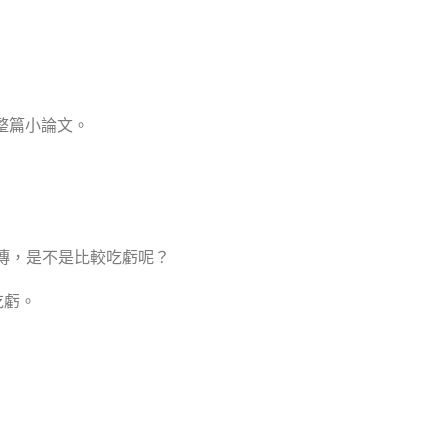
整篇小論文。
傳，是不是比較吃虧呢？
吃虧。