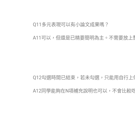
Q11
多元表現可以有小論文成果嗎？
A11
可以，但還是已精要簡明為主。不需要放上
Q12
勾選時間已結束，若未勾選，只能用自行上
A12
同學能夠在
N
項補充說明也可以，不會比較