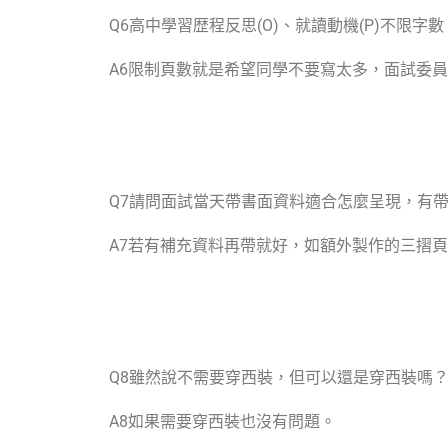
Q6
高中學習歴程反思
(O)
、就讀動機
(P)
不限字數
A6
限制頁數就是希望同學不要寫太多，面試委員
Q7
請問面試當天帶書面資料適合怎麼呈現，有
A7
若有補充資料再帶就好，如額外製作的三摺頁
Q8
雖然說不需要穿西裝，但可以還是穿西裝嗎
A8
如果需要穿西裝也沒有問題。