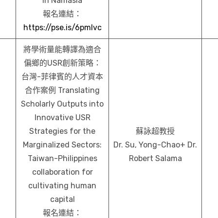
in Namasia
報名連結：
https://pse.is/6pmlvc
將學術量能轉譯為適合
偏鄉的USR創新策略：
台灣-菲律賓的人才資本
合作案例 Translating
Scholarly Outputs into
Innovative USR
Strategies for the
蘇詠超教授
Marginalized Sectors:
Dr. Su, Yong-Chao+ Dr.
Taiwan-Philippines
Robert Salama
collaboration for
cultivating human
capital
報名連結：