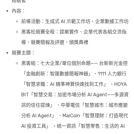
經驗者
內容：
前導活動：生成式 AI 示範工作坊、企業數據工作坊
黑客松競賽全程：提案實作、企業代表各組交流指
導、競賽簡報及評選、頒獎典禮
競賽主題：
黑客組：七大企業/單位個別命題—— 台新新光金控
「金融創新：智匯數據簡報神器」、1111 人力銀行
「智慧求職：AI 精準神算快速找到工作」 、HOYA
BIT「智慧交易：加密市場分析 AI Agent——多源資
訊的信任提煉」 、中華電信「智慧城市：城市應變
分析 AI Agent」 、MaiCoin「智慧理財：打造現代
AI 投資工具」 ・統一資訊「智慧零售：生活的 AI