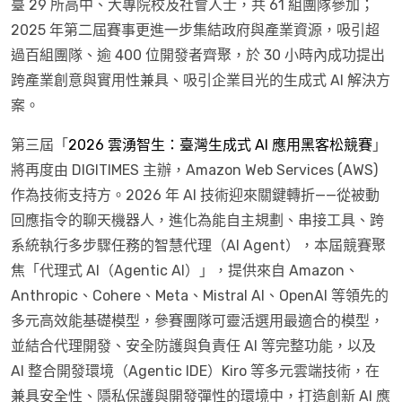
臺 29 所高中、大專院校及社會人士，共 61 組團隊參加；
2025 年第二屆賽事更進一步集結政府與產業資源，吸引超
過百組團隊、逾 400 位開發者齊聚，於 30 小時內成功提出
跨產業創意與實用性兼具、吸引企業目光的生成式 AI 解決方
案。
第三屆「
2026 雲湧智生：臺灣生成式 AI 應用黑客松競賽
」
將再度由 DIGITIMES 主辦，Amazon Web Services (AWS)
作為技術支持方。2026 年 AI 技術迎來關鍵轉折——從被動
回應指令的聊天機器人，進化為能自主規劃、串接工具、跨
系統執行多步驟任務的智慧代理（AI Agent），本屆競賽聚
焦「代理式 AI（Agentic AI）」，提供來自 Amazon、
Anthropic、Cohere、Meta、Mistral AI、OpenAI 等領先的
多元高效能基礎模型，參賽團隊可靈活選用最適合的模型，
並結合代理開發、安全防護與負責任 AI 等完整功能，以及
AI 整合開發環境（Agentic IDE）Kiro 等多元雲端技術，在
兼具安全性、隱私保護與開發彈性的環境中，打造創新 AI 應