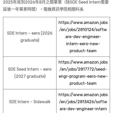
2025年底到2026年8月之間畢業（除SDE Seed Intern需要
延後一年畢業時間），電機資訊學院相關科系
https://www.amazon.jobs
/en/jobs/2810124/softw
SDE Intern – eero (2026
are-dev-engineer-
graduate)
intern-eero-new-
product-team
https://www.amazon.jobs
SDE Seed Intern – eero
/en/jobs/2817772/seed-
(2027 graduate)
engr-program-eero-new-
product-team
https://www.amazon.jobs
SDE Intern – Sidewalk
/en/jobs/2813426/softw
are-dev-engineer-intern