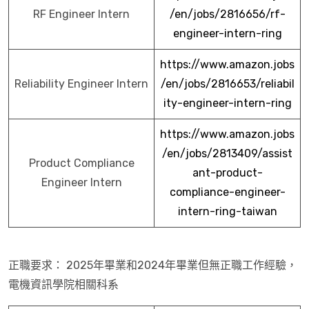
RF Engineer Intern
/en/jobs/2816656/rf-
engineer-intern-ring
https://www.amazon.jobs
Reliability Engineer Intern
/en/jobs/2816653/reliabil
ity-engineer-intern-ring
https://www.amazon.jobs
/en/jobs/2813409/assist
Product Compliance
ant-product-
Engineer Intern
compliance-engineer-
intern-ring-taiwan
正職要求： 2025年畢業和2024年畢業但無正職工作經驗，
電機資訊學院相關科系