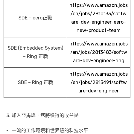
https://www.amazon.jobs
/en/jobs/2810133/softw
SDE – eero正職
are-dev-engineer-eero-
new-product-team
https://www.amazon.jobs
SDE (Embedded System)
/en/jobs/2813483/softw
– Ring 正職
are-dev-engineer-ring
https://www.amazon.jobs
SDE – Ring 正職
/en/jobs/2813491/softw
are-dev-engineer
加入亞馬遜，您將獲得的收益是
一流的工作環境和世界級的科技水平