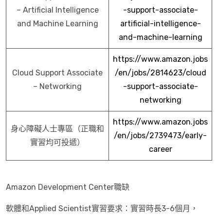
– Artificial Intelligence
-support-associate-
and Machine Learning
artificial-intelligence-
and-machine-learning
https://www.amazon.jobs
Cloud Support Associate
/en/jobs/2814623/cloud
– Networking
-support-associate-
networking
https://www.amazon.jobs
身心障礙人士專區（正職和
/en/jobs/2739473/early-
實習均可投遞）
career
Amazon Development Center職缺
軟體和Applied Scientist實習要求：實習時長3-6個月，