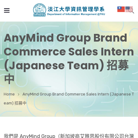
AnyMind Group Brand
Commerce Sales Intern
(Japanese Team) 招募
中
Home
AnyMind Group Brand Commerce Sales Intern (Japanese T
eam) 招募中
我們是 AnyMind Group（新加坡商艾雅思股份有限公司台灣