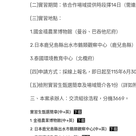
(二)實習期間：依合作場域提供時段擇14日（需連
(三)實習地點：
1.國金禧農業博物館（曼谷、巴吞他尼府）
2.日本鹿兒島縣出水市鶴類觀察中心（鹿兒島縣
3.泰國環境教育中心（北欖府）
(四)申請方式：採線上報名，即日起至115年6月
(五)檢附實習生甄選簡章及場域簡介各1份（詳如附件
三、本案承辦人：交流組徐浩程，分機3669。
實習生甄選簡章(中+英)
下載
1. 金禧農業博物館(中+英)
下載
2. 日本鹿兒島縣出水市鶴類觀察中心(中+英)
下載